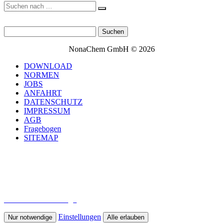
NonaChem GmbH © 2026
DOWNLOAD
NORMEN
JOBS
ANFAHRT
DATENSCHUTZ
IMPRESSUM
AGB
Fragebogen
SITEMAP
Wir verwenden Cookies um unsere Website zu optimieren und
Ihnen das bestmögliche Online-Erlebnis zu bieten. Mit dem Klick
auf „Alle erlauben“ erklären Sie sich damit einverstanden.
Weiterführende Informationen und die Möglichkeit, einzelne
Cookies zuzulassen oder sie zu deaktivieren, erhalten Sie in unserer
Datenschutzerklärung..
Einstellungen
Nur notwendige
Alle erlauben