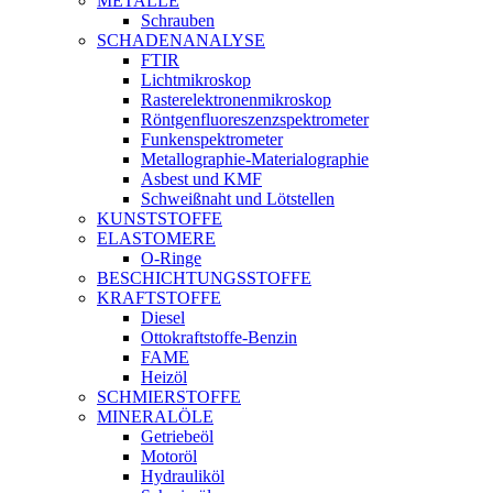
METALLE
Schrauben
SCHADENANALYSE
FTIR
Lichtmikroskop
Rasterelektronenmikroskop
Röntgenfluoreszenzspektrometer
Funkenspektrometer
Metallographie-Materialographie
Asbest und KMF
Schweißnaht und Lötstellen
KUNSTSTOFFE
ELASTOMERE
O-Ringe
BESCHICHTUNGSSTOFFE
KRAFTSTOFFE
Diesel
Ottokraftstoffe-Benzin
FAME
Heizöl
SCHMIERSTOFFE
MINERALÖLE
Getriebeöl
Motoröl
Hydrauliköl