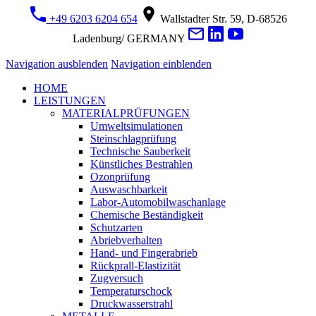
+49 6203 6204 654
Wallstadter Str. 59, D-68526
Ladenburg/ GERMANY
Navigation ausblenden
Navigation einblenden
HOME
LEISTUNGEN
MATERIALPRÜFUNGEN
Umweltsimulationen
Steinschlagprüfung
Technische Sauberkeit
Künstliches Bestrahlen
Ozonprüfung
Auswaschbarkeit
Labor-Automobilwaschanlage
Chemische Beständigkeit
Schutzarten
Abriebverhalten
Hand- und Fingerabrieb
Rückprall-Elastizität
Zugversuch
Temperaturschock
Druckwasserstrahl