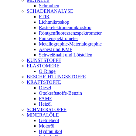
METALLE
Schrauben
SCHADENANALYSE
FTIR
Lichtmikroskop
Rasterelektronenmikroskop
Röntgenfluoreszenzspektrometer
Funkenspektrometer
Metallographie-Materialographie
Asbest und KMF
Schweißnaht und Lötstellen
KUNSTSTOFFE
ELASTOMERE
O-Ringe
BESCHICHTUNGSSTOFFE
KRAFTSTOFFE
Diesel
Ottokraftstoffe-Benzin
FAME
Heizöl
SCHMIERSTOFFE
MINERALÖLE
Getriebeöl
Motoröl
Hydrauliköl