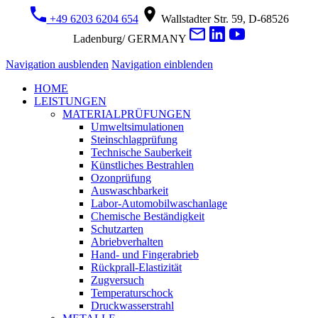
+49 6203 6204 654
Wallstadter Str. 59, D-68526
Ladenburg/ GERMANY
Navigation ausblenden
Navigation einblenden
HOME
LEISTUNGEN
MATERIALPRÜFUNGEN
Umweltsimulationen
Steinschlagprüfung
Technische Sauberkeit
Künstliches Bestrahlen
Ozonprüfung
Auswaschbarkeit
Labor-Automobilwaschanlage
Chemische Beständigkeit
Schutzarten
Abriebverhalten
Hand- und Fingerabrieb
Rückprall-Elastizität
Zugversuch
Temperaturschock
Druckwasserstrahl