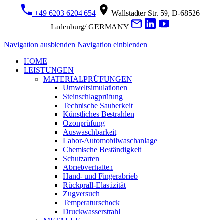
+49 6203 6204 654
Wallstadter Str. 59, D-68526
Ladenburg/ GERMANY
Navigation ausblenden
Navigation einblenden
HOME
LEISTUNGEN
MATERIALPRÜFUNGEN
Umweltsimulationen
Steinschlagprüfung
Technische Sauberkeit
Künstliches Bestrahlen
Ozonprüfung
Auswaschbarkeit
Labor-Automobilwaschanlage
Chemische Beständigkeit
Schutzarten
Abriebverhalten
Hand- und Fingerabrieb
Rückprall-Elastizität
Zugversuch
Temperaturschock
Druckwasserstrahl