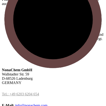
auch tierische Fette als ...
Heizöl
Heizöl EL, Standard: Extra leichtflüssiger
Brennstoff, der aus Kohlenwasserstoffen besteht und
dessen Schwefelgehalt oberhalb von 50 mg/kg liegt.
Heizöl EL, schwefelarm: Extra leichtflüssiger
Brenn...
NonaChem GmbH
Wallstadter Str. 59
D-68526 Ladenburg
GERMANY
Tel.: +49 6203 6204 654
E-Mail:
info@nonachem.com