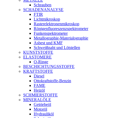
METALLE
Schrauben
SCHADENANALYSE
FTIR
Lichtmikroskop
Rasterelektronenmikroskop
Röntgenfluoreszenzspektrometer
Funkenspektrometer
Metallographie-Materialographie
Asbest und KMF
Schweißnaht und Lötstellen
KUNSTSTOFFE
ELASTOMERE
O-Ringe
BESCHICHTUNGSSTOFFE
KRAFTSTOFFE
Diesel
Ottokraftstoffe-Benzin
FAME
Heizöl
SCHMIERSTOFFE
MINERALÖLE
Getriebeöl
Motoröl
Hydrauliköl