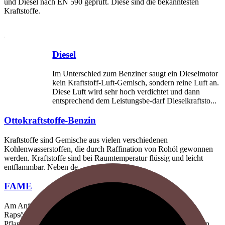
und Diesel nach EN 590 geprüft. Diese sind die bekanntesten
Kraftstoffe.
Diesel
Im Unterschied zum Benziner saugt ein Dieselmotor
kein Kraftstoff-Luft-Gemisch, sondern reine Luft an.
Diese Luft wird sehr hoch verdichtet und dann
entsprechend dem Leistungsbe-darf Dieselkraftsto...
Ottokraftstoffe-Benzin
Kraftstoffe sind Gemische aus vielen verschiedenen
Kohlenwasserstoffen, die durch Raffination von Rohöl gewonnen
werden. Kraftstoffe sind bei Raumtemperatur flüssig und leicht
entflammbar. Neben de...
FAME
Am Anfang war FAME fast ausschließlich als RME,
Rapsölmethylester auf dem Markt. Später erweitert auf PME,
Pflanzenölmethylester, sind mittlerweile aber neben Pflanzenölen